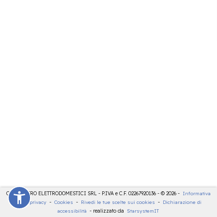
CDE CENTRO ELETTRODOMESTICI SRL - P.IVA e C.F. 02267920136 - © 2026 -
Informativa
sulla privacy
-
Cookies
-
Rivedi le tue scelte sui cookies
-
Dichiarazione di
accessibilità
- realizzato da
StarsystemIT