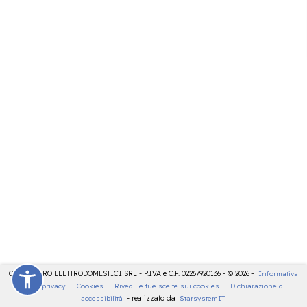
CDE CENTRO ELETTRODOMESTICI SRL - P.IVA e C.F. 02267920136 - © 2026 -
Informativa
sulla privacy
-
Cookies
-
Rivedi le tue scelte sui cookies
-
Dichiarazione di
accessibilità
- realizzato da
StarsystemIT