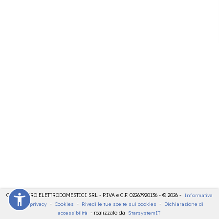
CDE CENTRO ELETTRODOMESTICI SRL - P.IVA e C.F. 02267920136 - © 2026 -
Informativa
sulla privacy
-
Cookies
-
Rivedi le tue scelte sui cookies
-
Dichiarazione di
accessibilità
- realizzato da
StarsystemIT