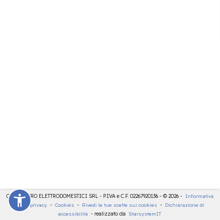
CDE CENTRO ELETTRODOMESTICI SRL - P.IVA e C.F. 02267920136 - © 2026 -
Informativa
sulla privacy
-
Cookies
-
Rivedi le tue scelte sui cookies
-
Dichiarazione di
accessibilità
- realizzato da
StarsystemIT